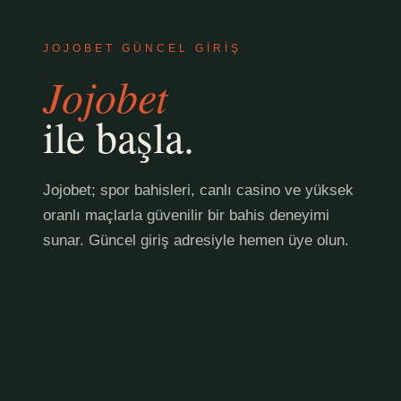
JOJOBET GÜNCEL GIRIŞ
Jojobet
ile başla.
Jojobet; spor bahisleri, canlı casino ve yüksek
oranlı maçlarla güvenilir bir bahis deneyimi
sunar. Güncel giriş adresiyle hemen üye olun.