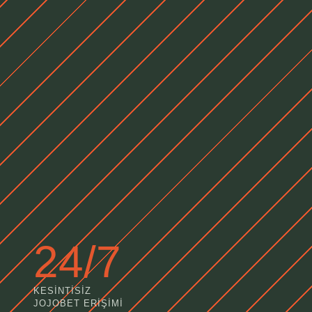
24/7
KESINTISIZ
JOJOBET ERIŞIMI