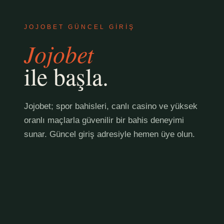
JOJOBET GÜNCEL GIRIŞ
Jojobet
ile başla.
Jojobet; spor bahisleri, canlı casino ve yüksek
oranlı maçlarla güvenilir bir bahis deneyimi
sunar. Güncel giriş adresiyle hemen üye olun.