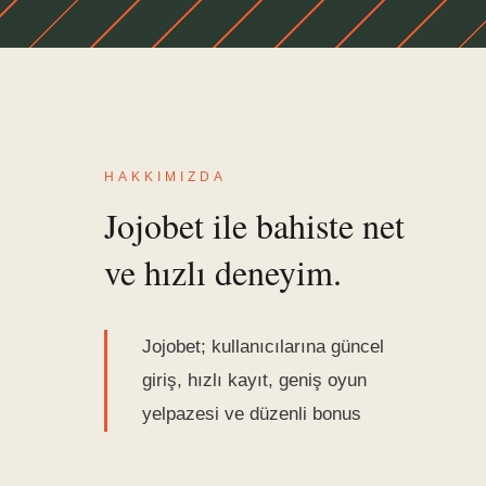
HAKKIMIZDA
Jojobet ile bahiste net
ve hızlı deneyim.
Jojobet; kullanıcılarına güncel
giriş, hızlı kayıt, geniş oyun
yelpazesi ve düzenli bonus
kampanyaları sunar. Spor
bahislerinden canlı casinoya