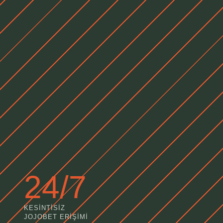
24/7
KESINTISIZ
JOJOBET ERIŞIMI