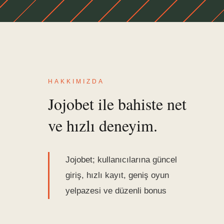
HAKKIMIZDA
Jojobet ile bahiste net
ve hızlı deneyim.
Jojobet; kullanıcılarına güncel
giriş, hızlı kayıt, geniş oyun
yelpazesi ve düzenli bonus
kampanyaları sunar. Spor
bahislerinden canlı casinoya