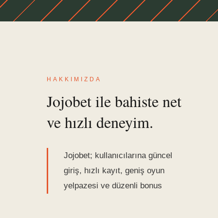
HAKKIMIZDA
Jojobet ile bahiste net
ve hızlı deneyim.
Jojobet; kullanıcılarına güncel
giriş, hızlı kayıt, geniş oyun
yelpazesi ve düzenli bonus
kampanyaları sunar. Spor
bahislerinden canlı casinoya