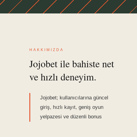
HAKKIMIZDA
Jojobet ile bahiste net
ve hızlı deneyim.
Jojobet; kullanıcılarına güncel
giriş, hızlı kayıt, geniş oyun
yelpazesi ve düzenli bonus
kampanyaları sunar. Spor
bahislerinden canlı casinoya