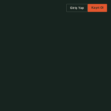
Kayıt Ol
Giriş Yap