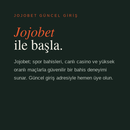
JOJOBET GÜNCEL GIRIŞ
Jojobet
ile başla.
Jojobet; spor bahisleri, canlı casino ve yüksek
oranlı maçlarla güvenilir bir bahis deneyimi
sunar. Güncel giriş adresiyle hemen üye olun.