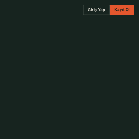
Kayıt Ol
Giriş Yap