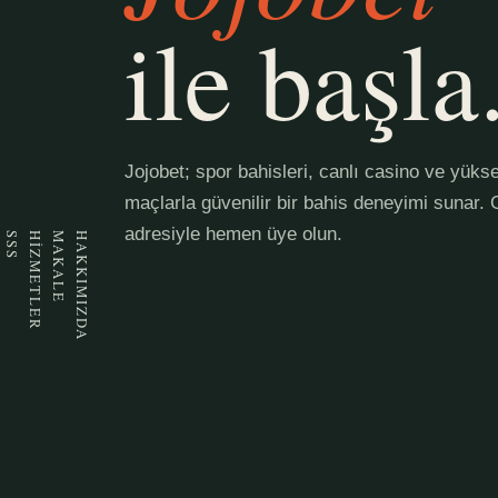
ile başla
Jojobet; spor bahisleri, canlı casino ve yükse
maçlarla güvenilir bir bahis deneyimi sunar. 
adresiyle hemen üye olun.
SSS
HIZMETLER
MAKALE
HAKKIMIZDA