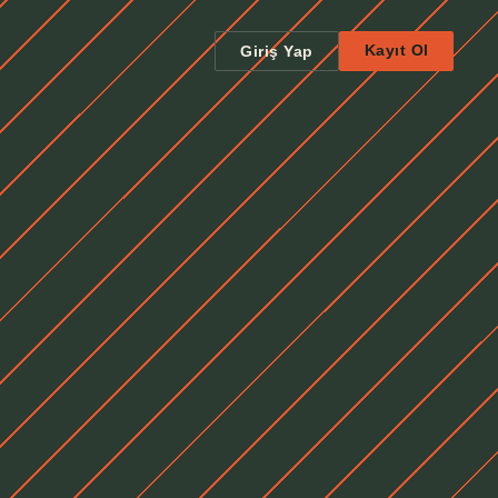
Kayıt Ol
Giriş Yap