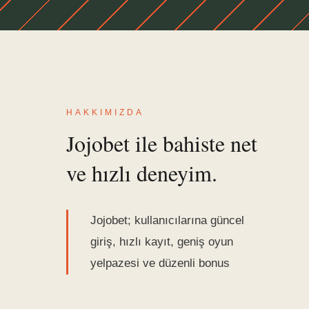
HAKKIMIZDA
Jojobet ile bahiste net
ve hızlı deneyim.
Jojobet; kullanıcılarına güncel
giriş, hızlı kayıt, geniş oyun
yelpazesi ve düzenli bonus
kampanyaları sunar. Spor
bahislerinden canlı casinoya