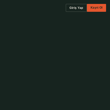
Kayıt Ol
Giriş Yap