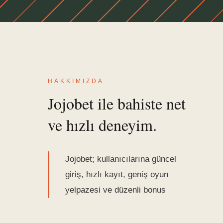
HAKKIMIZDA
Jojobet ile bahiste net
ve hızlı deneyim.
Jojobet; kullanıcılarına güncel
giriş, hızlı kayıt, geniş oyun
yelpazesi ve düzenli bonus
kampanyaları sunar. Spor
bahislerinden canlı casinoya