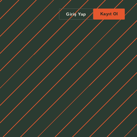
Kayıt Ol
Giriş Yap