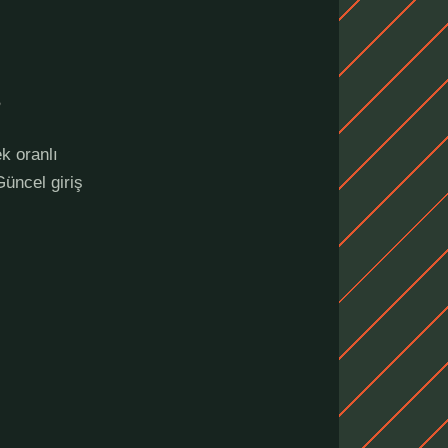
.
k oranlı
Güncel giriş