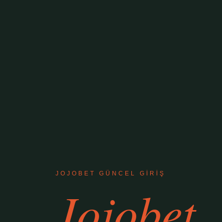
JOJOBET GÜNCEL GIRIŞ
Jojobet