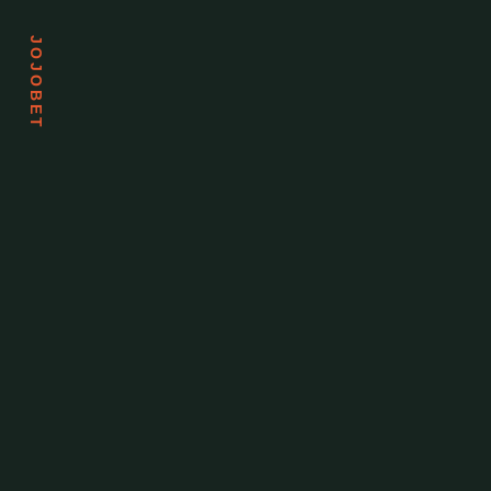
JOJOBET