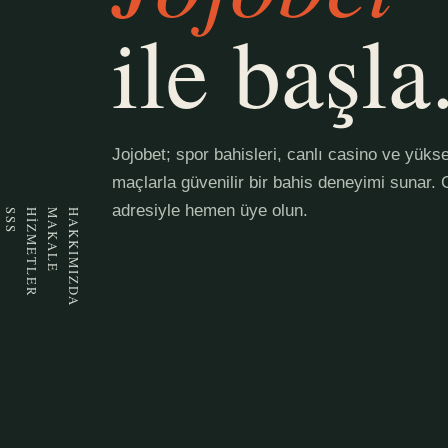
ile başla
Jojobet; spor bahisleri, canlı casino ve yükse
maçlarla güvenilir bir bahis deneyimi sunar. 
adresiyle hemen üye olun.
SSS
HIZMETLER
MAKALE
HAKKIMIZDA