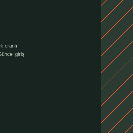
.
k oranlı
Güncel giriş