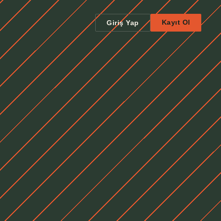
Kayıt Ol
Giriş Yap