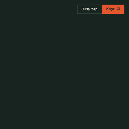
Kayıt Ol
Giriş Yap