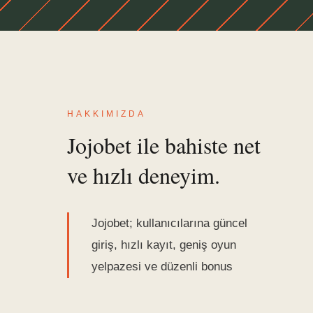
HAKKIMIZDA
Jojobet ile bahiste net
ve hızlı deneyim.
Jojobet; kullanıcılarına güncel
giriş, hızlı kayıt, geniş oyun
yelpazesi ve düzenli bonus
kampanyaları sunar. Spor
bahislerinden canlı casinoya