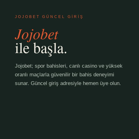
JOJOBET GÜNCEL GIRIŞ
Jojobet
ile başla.
Jojobet; spor bahisleri, canlı casino ve yüksek
oranlı maçlarla güvenilir bir bahis deneyimi
sunar. Güncel giriş adresiyle hemen üye olun.