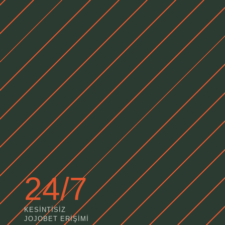
24/7
KESINTISIZ
JOJOBET ERIŞIMI