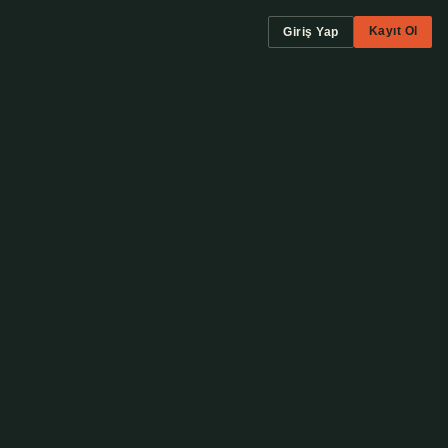
Kayıt Ol
Giriş Yap