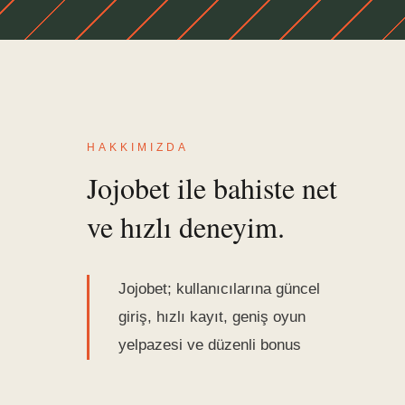
HAKKIMIZDA
Jojobet ile bahiste net
ve hızlı deneyim.
Jojobet; kullanıcılarına güncel
giriş, hızlı kayıt, geniş oyun
yelpazesi ve düzenli bonus
kampanyaları sunar. Spor
bahislerinden canlı casinoya