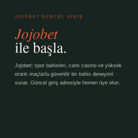
JOJOBET GÜNCEL GIRIŞ
Jojobet
ile başla.
Jojobet; spor bahisleri, canlı casino ve yüksek
oranlı maçlarla güvenilir bir bahis deneyimi
sunar. Güncel giriş adresiyle hemen üye olun.