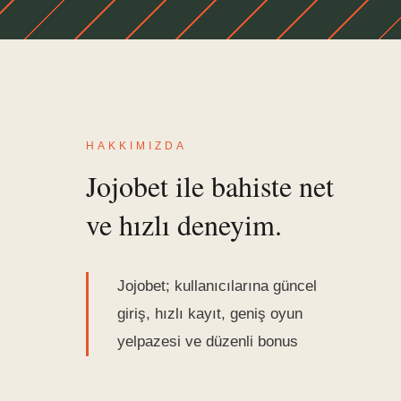
HAKKIMIZDA
Jojobet ile bahiste net
ve hızlı deneyim.
Jojobet; kullanıcılarına güncel
giriş, hızlı kayıt, geniş oyun
yelpazesi ve düzenli bonus
kampanyaları sunar. Spor
bahislerinden canlı casinoya