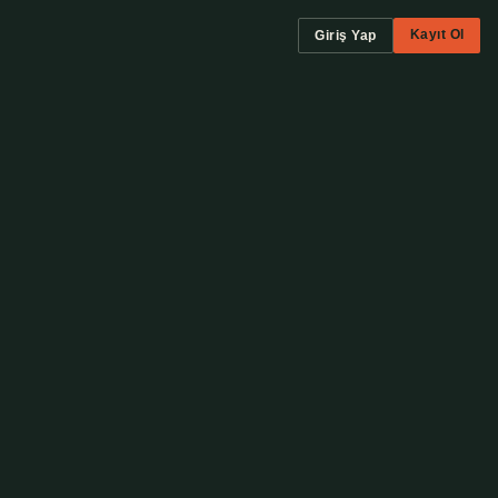
Kayıt Ol
Giriş Yap