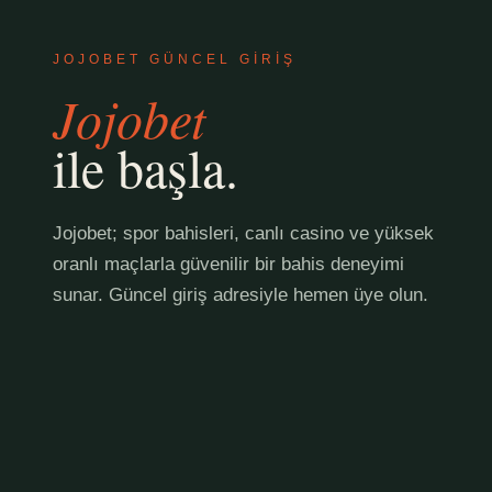
JOJOBET GÜNCEL GIRIŞ
Jojobet
ile başla.
Jojobet; spor bahisleri, canlı casino ve yüksek
oranlı maçlarla güvenilir bir bahis deneyimi
sunar. Güncel giriş adresiyle hemen üye olun.