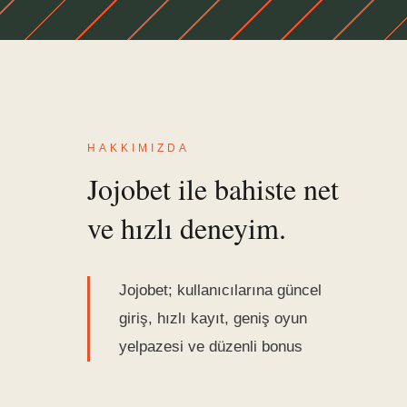
HAKKIMIZDA
Jojobet ile bahiste net
ve hızlı deneyim.
Jojobet; kullanıcılarına güncel
giriş, hızlı kayıt, geniş oyun
yelpazesi ve düzenli bonus
kampanyaları sunar. Spor
bahislerinden canlı casinoya