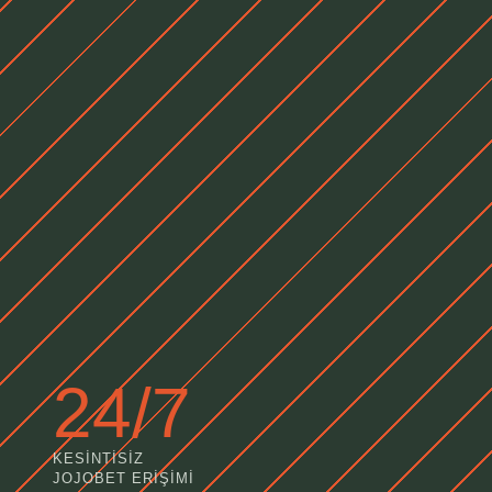
24/7
KESINTISIZ
JOJOBET ERIŞIMI