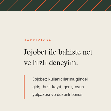
HAKKIMIZDA
Jojobet ile bahiste net
ve hızlı deneyim.
Jojobet; kullanıcılarına güncel
giriş, hızlı kayıt, geniş oyun
yelpazesi ve düzenli bonus
kampanyaları sunar. Spor
bahislerinden canlı casinoya