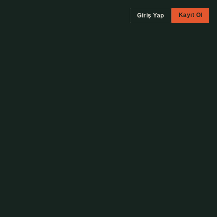
Kayıt Ol
Giriş Yap