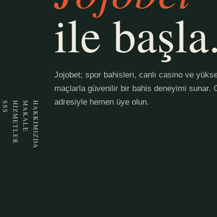
ile başla
Jojobet; spor bahisleri, canlı casino ve yükse
maçlarla güvenilir bir bahis deneyimi sunar. 
adresiyle hemen üye olun.
SSS
HIZMETLER
MAKALE
HAKKIMIZDA