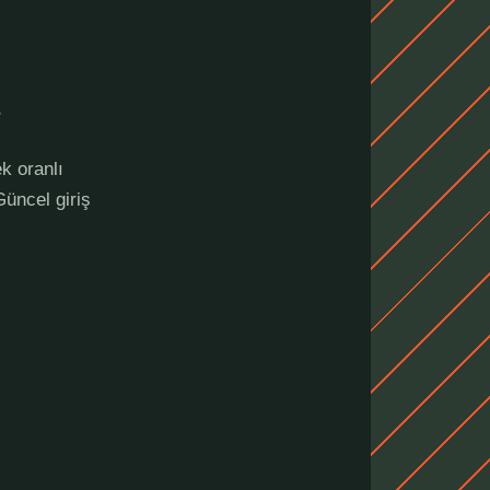
.
k oranlı
Güncel giriş