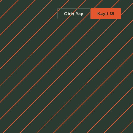
Kayıt Ol
Giriş Yap