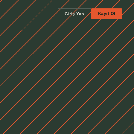
Kayıt Ol
Giriş Yap