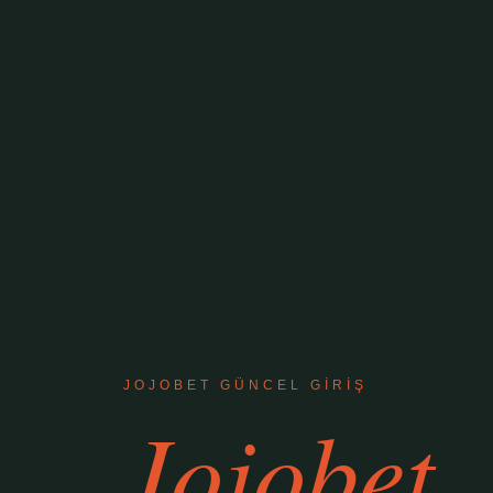
JOJOBET GÜNCEL GIRIŞ
Jojobet