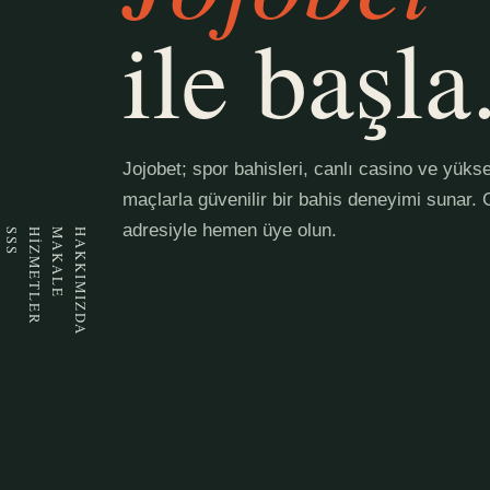
ile başla
Jojobet; spor bahisleri, canlı casino ve yükse
maçlarla güvenilir bir bahis deneyimi sunar. 
adresiyle hemen üye olun.
SSS
HIZMETLER
MAKALE
HAKKIMIZDA