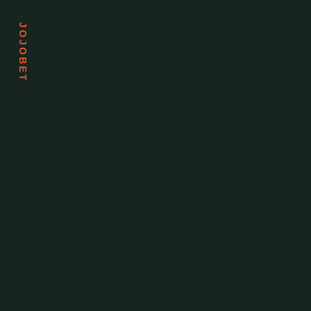
JOJOBET