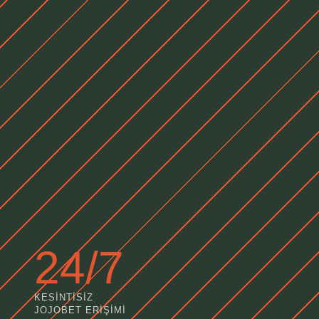
24/7
KESINTISIZ
JOJOBET ERIŞIMI