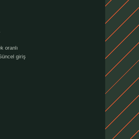
.
k oranlı
Güncel giriş