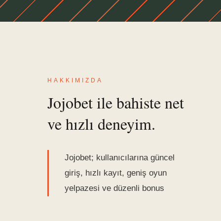
HAKKIMIZDA
Jojobet ile bahiste net
ve hızlı deneyim.
Jojobet; kullanıcılarına güncel
giriş, hızlı kayıt, geniş oyun
yelpazesi ve düzenli bonus
kampanyaları sunar. Spor
bahislerinden canlı casinoya