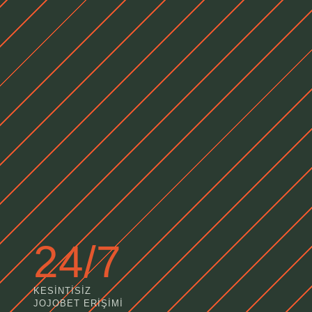
24/7
KESINTISIZ
JOJOBET ERIŞIMI