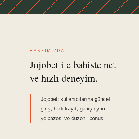
HAKKIMIZDA
Jojobet ile bahiste net
ve hızlı deneyim.
Jojobet; kullanıcılarına güncel
giriş, hızlı kayıt, geniş oyun
yelpazesi ve düzenli bonus
kampanyaları sunar. Spor
bahislerinden canlı casinoya