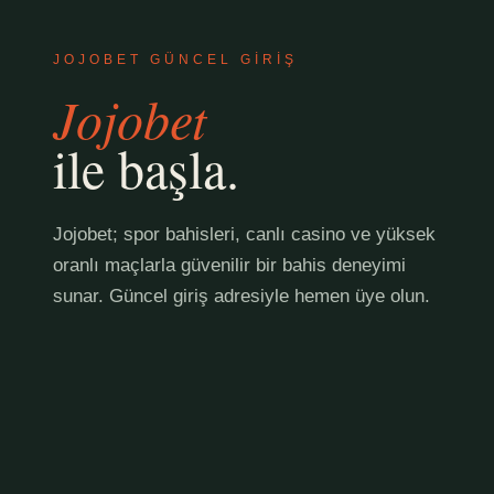
JOJOBET GÜNCEL GIRIŞ
Jojobet
ile başla.
Jojobet; spor bahisleri, canlı casino ve yüksek
oranlı maçlarla güvenilir bir bahis deneyimi
sunar. Güncel giriş adresiyle hemen üye olun.