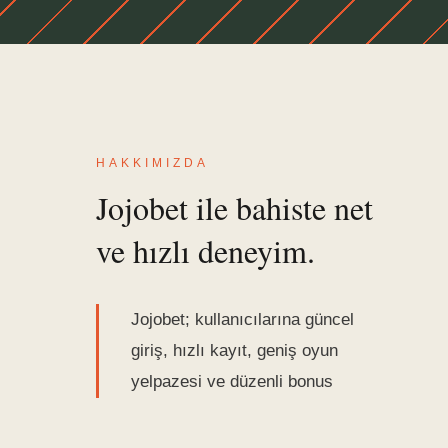
HAKKIMIZDA
Jojobet ile bahiste net
ve hızlı deneyim.
Jojobet; kullanıcılarına güncel
giriş, hızlı kayıt, geniş oyun
yelpazesi ve düzenli bonus
kampanyaları sunar. Spor
bahislerinden canlı casinoya