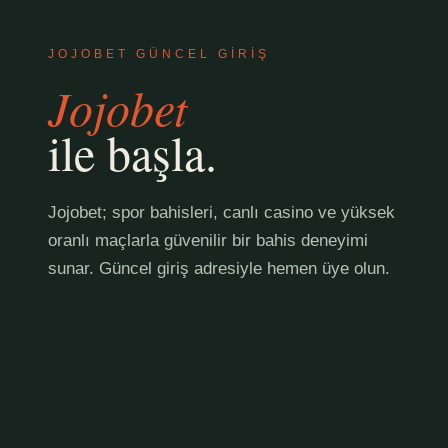
JOJOBET GÜNCEL GIRIŞ
Jojobet
ile başla.
Jojobet; spor bahisleri, canlı casino ve yüksek
oranlı maçlarla güvenilir bir bahis deneyimi
sunar. Güncel giriş adresiyle hemen üye olun.