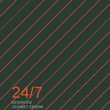
24/7
KESINTISIZ
JOJOBET ERIŞIMI