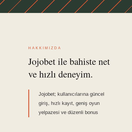
HAKKIMIZDA
Jojobet ile bahiste net
ve hızlı deneyim.
Jojobet; kullanıcılarına güncel
giriş, hızlı kayıt, geniş oyun
yelpazesi ve düzenli bonus
kampanyaları sunar. Spor
bahislerinden canlı casinoya