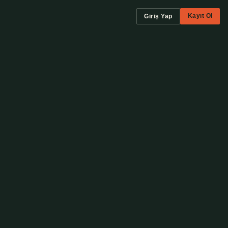
Kayıt Ol
Giriş Yap