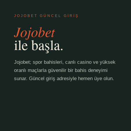
JOJOBET GÜNCEL GIRIŞ
Jojobet
ile başla.
Jojobet; spor bahisleri, canlı casino ve yüksek
oranlı maçlarla güvenilir bir bahis deneyimi
sunar. Güncel giriş adresiyle hemen üye olun.