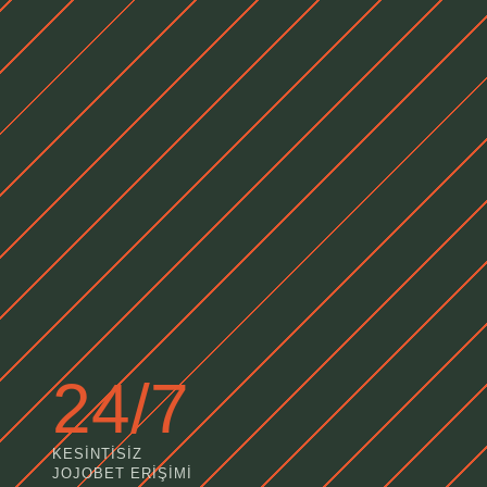
24/7
KESINTISIZ
JOJOBET ERIŞIMI