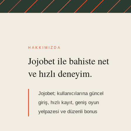
HAKKIMIZDA
Jojobet ile bahiste net
ve hızlı deneyim.
Jojobet; kullanıcılarına güncel
giriş, hızlı kayıt, geniş oyun
yelpazesi ve düzenli bonus
kampanyaları sunar. Spor
bahislerinden canlı casinoya