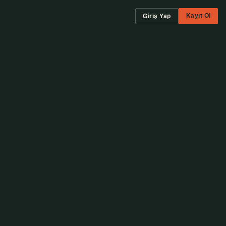
Kayıt Ol
Giriş Yap