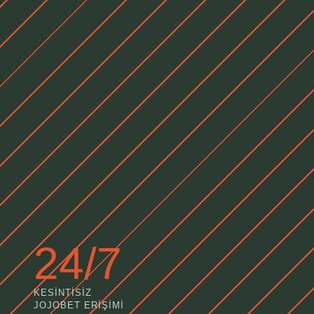
24/7
KESINTISIZ
JOJOBET ERIŞIMI