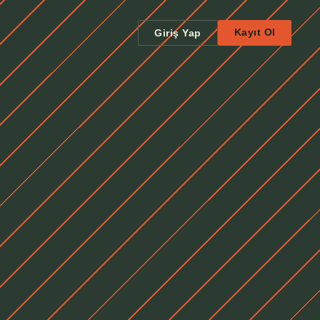
Kayıt Ol
Giriş Yap