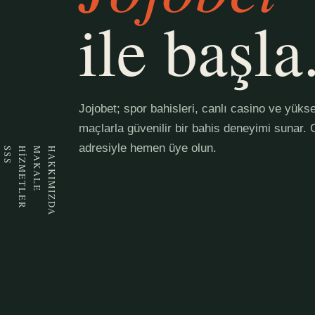
ile başla
Jojobet; spor bahisleri, canlı casino ve yükse
maçlarla güvenilir bir bahis deneyimi sunar. 
adresiyle hemen üye olun.
SSS
HIZMETLER
MAKALE
HAKKIMIZDA