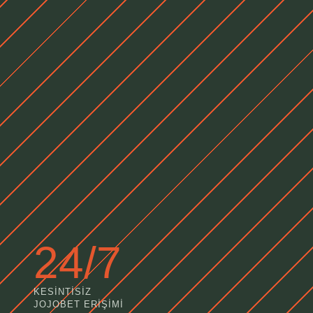
24/7
KESINTISIZ
JOJOBET ERIŞIMI