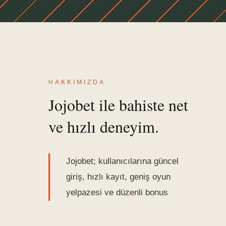
HAKKIMIZDA
Jojobet ile bahiste net
ve hızlı deneyim.
Jojobet; kullanıcılarına güncel
giriş, hızlı kayıt, geniş oyun
yelpazesi ve düzenli bonus
kampanyaları sunar. Spor
bahislerinden canlı casinoya