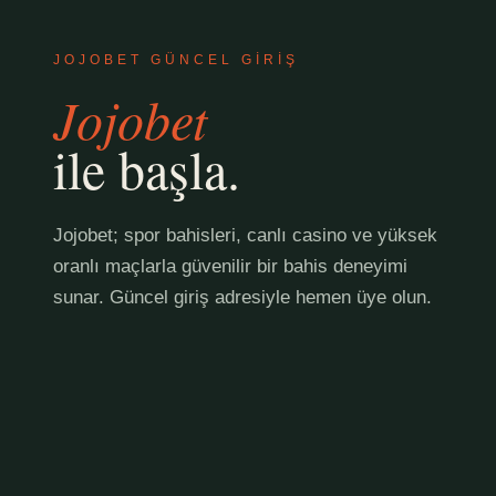
JOJOBET GÜNCEL GIRIŞ
Jojobet
ile başla.
Jojobet; spor bahisleri, canlı casino ve yüksek
oranlı maçlarla güvenilir bir bahis deneyimi
sunar. Güncel giriş adresiyle hemen üye olun.