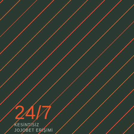
24/7
KESINTISIZ
JOJOBET ERIŞIMI