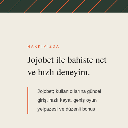
HAKKIMIZDA
Jojobet ile bahiste net
ve hızlı deneyim.
Jojobet; kullanıcılarına güncel
giriş, hızlı kayıt, geniş oyun
yelpazesi ve düzenli bonus
kampanyaları sunar. Spor
bahislerinden canlı casinoya