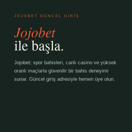
JOJOBET GÜNCEL GIRIŞ
Jojobet
ile başla.
Jojobet; spor bahisleri, canlı casino ve yüksek
oranlı maçlarla güvenilir bir bahis deneyimi
sunar. Güncel giriş adresiyle hemen üye olun.