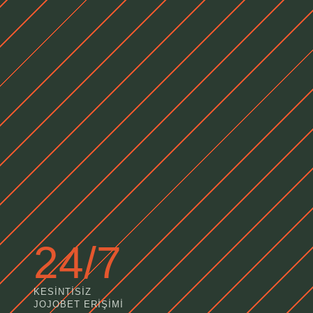
24/7
KESINTISIZ
JOJOBET ERIŞIMI