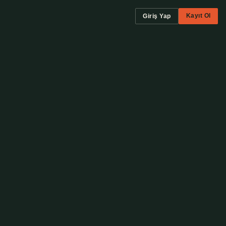
Kayıt Ol
Giriş Yap