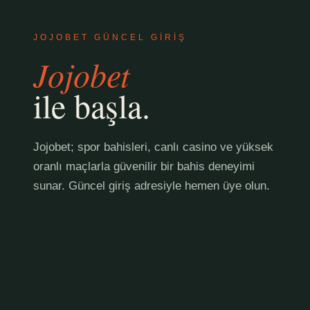
JOJOBET GÜNCEL GIRIŞ
Jojobet
ile başla.
Jojobet; spor bahisleri, canlı casino ve yüksek
oranlı maçlarla güvenilir bir bahis deneyimi
sunar. Güncel giriş adresiyle hemen üye olun.