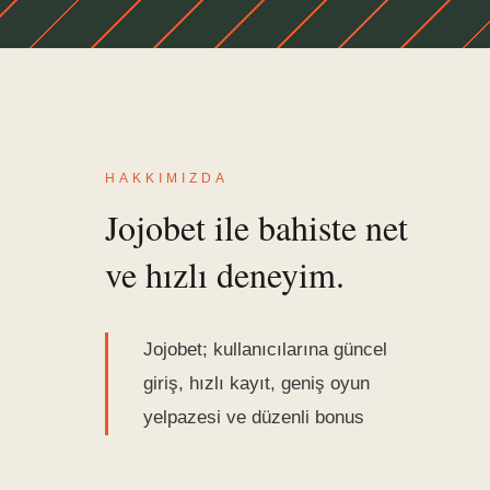
HAKKIMIZDA
Jojobet ile bahiste net
ve hızlı deneyim.
Jojobet; kullanıcılarına güncel
giriş, hızlı kayıt, geniş oyun
yelpazesi ve düzenli bonus
kampanyaları sunar. Spor
bahislerinden canlı casinoya