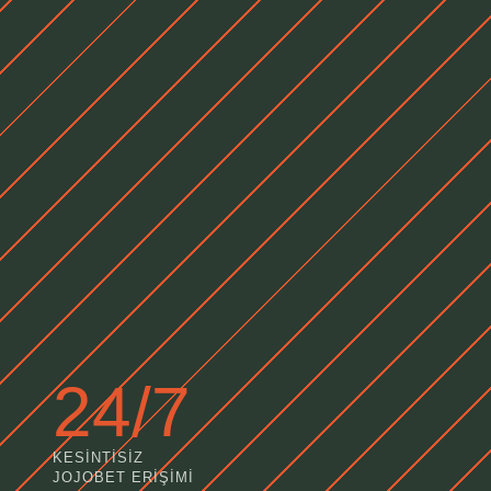
24/7
KESINTISIZ
JOJOBET ERIŞIMI