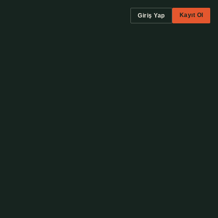
Kayıt Ol
Giriş Yap