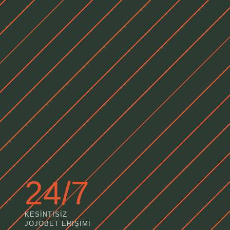
24/7
KESINTISIZ
JOJOBET ERIŞIMI