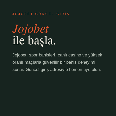
JOJOBET GÜNCEL GIRIŞ
Jojobet
ile başla.
Jojobet; spor bahisleri, canlı casino ve yüksek
oranlı maçlarla güvenilir bir bahis deneyimi
sunar. Güncel giriş adresiyle hemen üye olun.