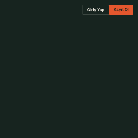
Kayıt Ol
Giriş Yap