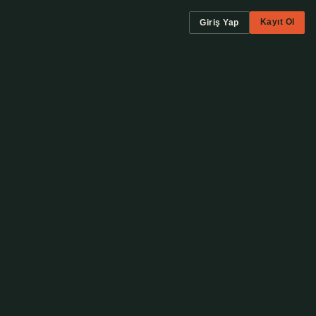
Kayıt Ol
Giriş Yap