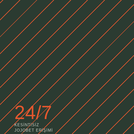
24/7
KESINTISIZ
JOJOBET ERIŞIMI