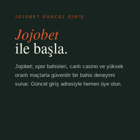
JOJOBET GÜNCEL GIRIŞ
Jojobet
ile başla.
Jojobet; spor bahisleri, canlı casino ve yüksek
oranlı maçlarla güvenilir bir bahis deneyimi
sunar. Güncel giriş adresiyle hemen üye olun.