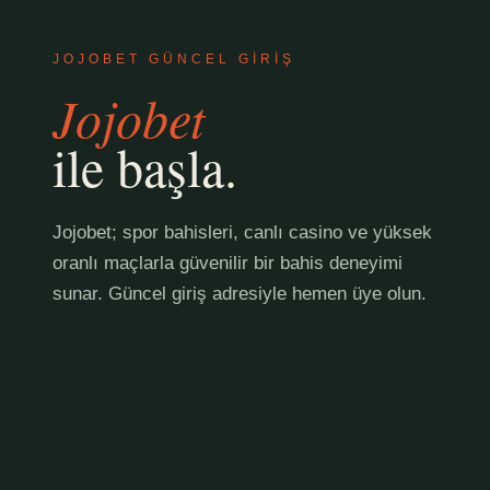
JOJOBET GÜNCEL GIRIŞ
Jojobet
ile başla.
Jojobet; spor bahisleri, canlı casino ve yüksek
oranlı maçlarla güvenilir bir bahis deneyimi
sunar. Güncel giriş adresiyle hemen üye olun.