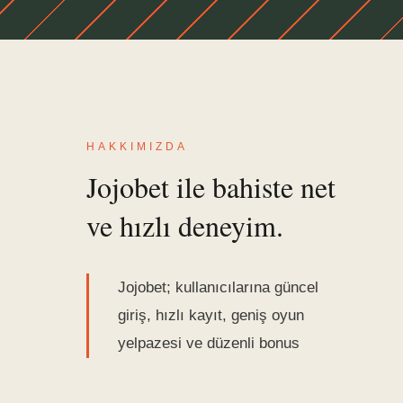
HAKKIMIZDA
Jojobet ile bahiste net
ve hızlı deneyim.
Jojobet; kullanıcılarına güncel
giriş, hızlı kayıt, geniş oyun
yelpazesi ve düzenli bonus
kampanyaları sunar. Spor
bahislerinden canlı casinoya