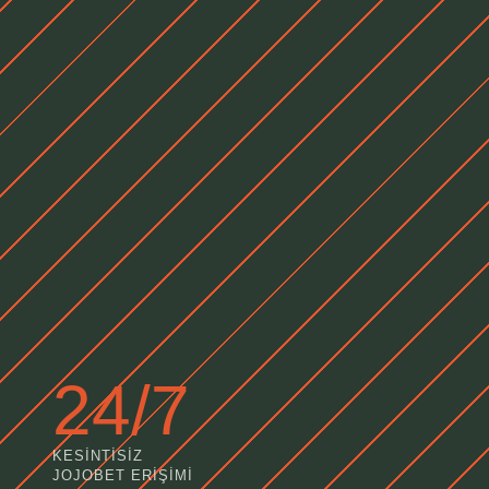
24/7
KESINTISIZ
JOJOBET ERIŞIMI