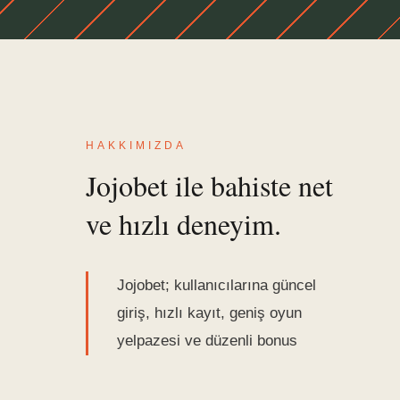
HAKKIMIZDA
Jojobet ile bahiste net
ve hızlı deneyim.
Jojobet; kullanıcılarına güncel
giriş, hızlı kayıt, geniş oyun
yelpazesi ve düzenli bonus
kampanyaları sunar. Spor
bahislerinden canlı casinoya