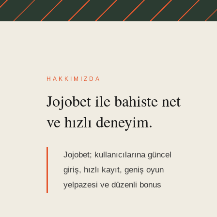
HAKKIMIZDA
Jojobet ile bahiste net
ve hızlı deneyim.
Jojobet; kullanıcılarına güncel
giriş, hızlı kayıt, geniş oyun
yelpazesi ve düzenli bonus
kampanyaları sunar. Spor
bahislerinden canlı casinoya