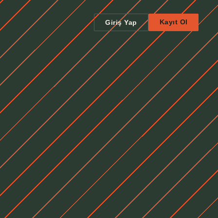
Kayıt Ol
Giriş Yap