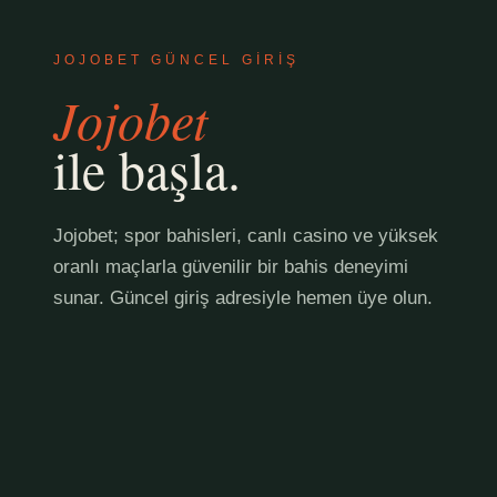
JOJOBET GÜNCEL GIRIŞ
Jojobet
ile başla.
Jojobet; spor bahisleri, canlı casino ve yüksek
oranlı maçlarla güvenilir bir bahis deneyimi
sunar. Güncel giriş adresiyle hemen üye olun.